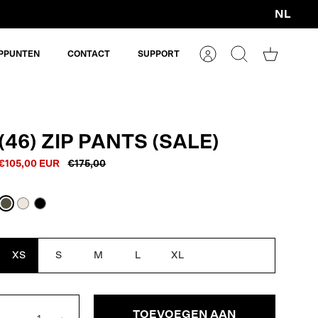
NL
Valuta
PPUNTEN
CONTACT
SUPPORT
Account
Zoeken
Winkelm
(46) ZIP PANTS (SALE)
€105,00 EUR
€175,00
Army
Off
Black
Green
White
XS
S
M
L
XL
TOEVOEGEN AAN