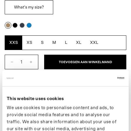
What's my size?
Cartouche
Black
Navy
Denim
Blue
XXS
XS
S
M
L
XL
XXL
TOEVOEGEN AAN WINKELMAND
BESCHRIJVING
De Mac Coat voor dames is een volledig waterdichte regenjas en
This website uses cookies
is designed for movement. Geïnspireerd door de traditionele
We use cookies to personalise content and ads, to
Macintosh-jas uit 1824, de eerste echte waterdichte regenjas.
provide social media features and to analyse our
Een klassiek silhouet met een moderne twist. Verandert
traffic. We also share information about your use of
gemakkelijk in een poncho voor op de fiets of e-scooter. Gemaakt
our site with our social media, advertising and
van 99 gerecyclede plastic flessen.