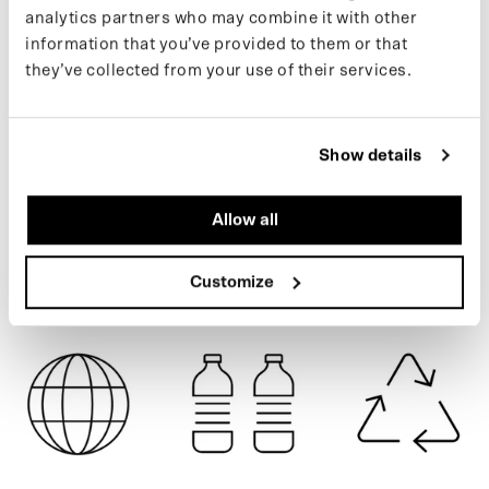
analytics partners who may combine it with other
Meer informatie over onze producten vind je op onze
support
information that you’ve provided to them or that
pagina
. Wil je op de hoogte blijven van nieuwe drops en het
they’ve collected from your use of their services.
laatste nieuws, volg ons dan op
Instagram
of schrijf je in voor onze
CARTOUCHE
nieuwsbrief
.
Show details
SPECIFICATIES
Allow all
VERZENDING
Customize